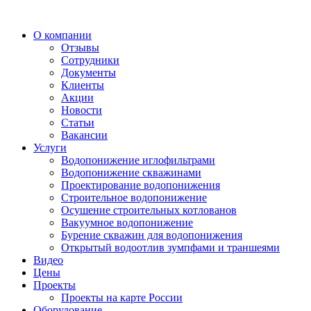
О компании
Отзывы
Сотрудники
Документы
Клиенты
Акции
Новости
Статьи
Вакансии
Услуги
Водопонижение иглофильтрами
Водопонижение скважинами
Проектирование водопонижения
Строительное водопонижение
Осушение строительных котлованов
Вакуумное водопонижение
Бурение скважин для водопонижения
Открытый водоотлив зумпфами и траншеями
Видео
Цены
Проекты
Проекты на карте России
Оборудование