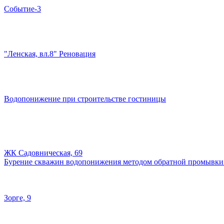
Событие-3
"Ленская, вл.8" Реновация
Водопонижение при строительстве гостиницы
ЖК Садовническая, 69
Бурение скважин водопонижения методом обратной промывки
Зорге, 9