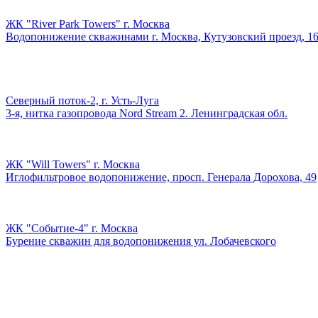
ЖК "River Park Towers" г. Москва
Водопонижение скважинами г. Москва, Кутузовский проезд, 1
Северный поток-2, г. Усть-Луга
3-я, нитка газопровода Nord Stream 2. Ленинградская обл.
ЖК "Will Towers" г. Москва
Иглофильтровое водопонижение, просп. Генерала Дорохова, 49
ЖК "Событие-4" г. Москва
Бурение скважин для водопонижения ул. Лобачевского